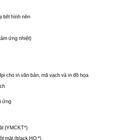
 tiết hình nền
cảm ứng nhiệt)
pi cho in văn bản, mã vạch và in đồ họa
ạch
m ứng
 mặt (YMCKT*)
ột mặt (black HQ *)