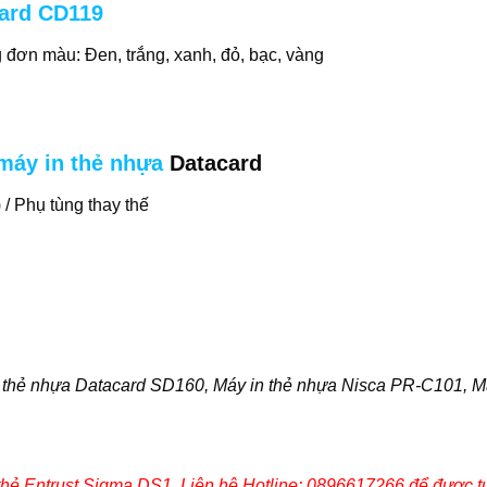
card CD119
ơn màu: Đen, trắng, xanh, đỏ, bạc, vàng
máy in thẻ nhựa
Datacard
) / Phụ tùng thay thế
 thẻ nhựa Datacard SD160
,
Máy in thẻ nhựa Nisca PR-C101
, 
hẻ Entrust Sigma DS1. Liên hệ Hotline: 0896617266 để được tư 