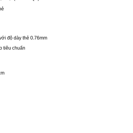
hẻ
với độ dày thẻ 0.76mm
o tiêu chuẩn
 cm