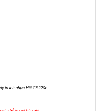
Máy in thẻ nhựa Hiti CS220e
vấn hỗ trợ và báo giá.