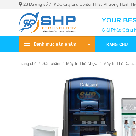
Bỏ
23 Đường số 7, KDC Cityland Center Hills, Phường Hạnh Th
qua
nội
YOUR BES
dung
Giải Pháp Công 
Danh mục sản phẩm
TRANG CHỦ
Trang chủ
/
Sản phẩm
/
Máy In Thẻ Nhựa
/
Máy In Thẻ Datac