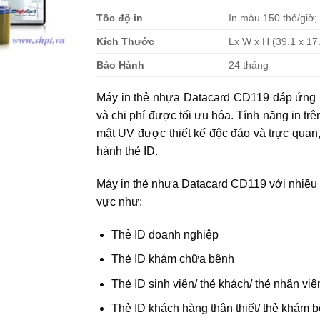
Tốc độ in
In màu 150 thẻ/giờ;
Kích Thước
Lx W x H (39.1 x 17
Bảo Hành
24 tháng
Máy in thẻ nhựa Datacard CD119 đáp ứng nh
và chi phí được tối ưu hóa. Tính năng in trê
mật UV được thiết kế độc đáo và trực quan
hành thẻ ID.
Máy in thẻ nhựa Datacard CD119 với nhiều t
vực như:
Thẻ ID doanh nghiệp
Thẻ ID khám chữa bệnh
Thẻ ID sinh viên/ thẻ khách/ thẻ nhân viê
Thẻ ID khách hàng thân thiết/ thẻ khám bệ