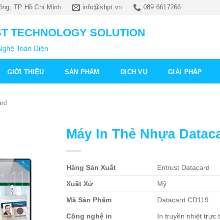
ông, TP Hồ Chí Minh
info@shpt.vn
089 6617266
T TECHNOLOGY SOLUTION
Nghệ Toàn Diện
GIỚI THIỆU
SẢN PHẨM
DỊCH VỤ
GIẢI PHÁP
ard
Máy In Thẻ Nhựa Datac
Hãng Sản Xuất
Entrust Datacard
Xuất Xứ
Mỹ
Mã Sản Phẩm
Datacard CD119
Công nghệ in
In truyền nhiệt trực 