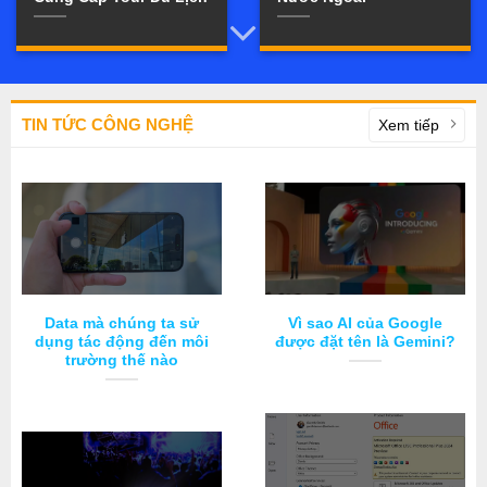
TIN TỨC CÔNG NGHỆ
Xem tiếp
Data mà chúng ta sử
Vì sao AI của Google
dụng tác động đến môi
được đặt tên là Gemini?
trường thế nào