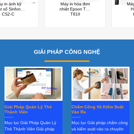
Máy in hóa đơn
Máy in thẻ nhựa
nhiệt Epson TM-
HID FARGO
T81II
HDP6600
GIẢI PHÁP CÔNG NGHỆ
Giải Pháp Quản Lý Thẻ
Chấm Công Và Kiểm Soát
Thành Viên
Vào Ra
Mục lục Giải Pháp Quản Lý
Mục lục Giải pháp chấm công
Thẻ Thành Viên Giải pháp
và kiểm soát vào ra chuyên