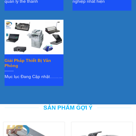
quản lý thẻ thành
nghiệp nhất hiện
Giải Pháp Thiết Bị Văn
Phòng
Mục lục Đang Cập nhật………
SẢN PHẨM GỢI Ý