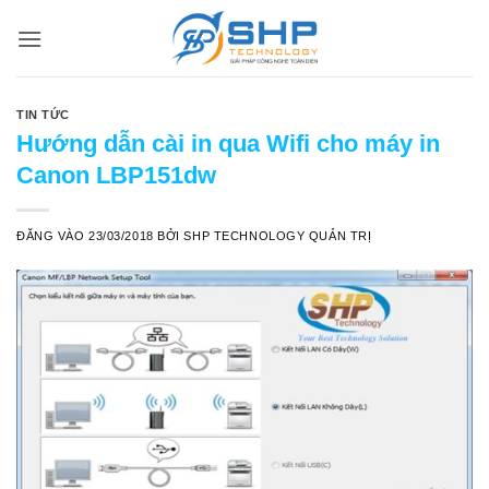
Bỏ
qua
nội
dung
TIN TỨC
Hướng dẫn cài in qua Wifi cho máy in
Canon LBP151dw
ĐĂNG VÀO
23/03/2018
BỞI
SHP TECHNOLOGY QUẢN TRỊ