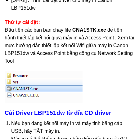
[UFRII] : Trình cài đặt driver cho
máy in Canon
LBP151dw
Thứ tự cài đặt :
Đầu tiên các bạn bạn chạy file
CNA1STK.exe
để tiến
hành thiết lập kết nối giữa máy in và Access Point . Xem tại
mực hướng dẫn
thiết lập kết nối Wifi giữa máy in Canon
LBP151dw và Access Point bằng công cụ Network Setting
Tool
Cài Driver LBP151dw từ đĩa CD driver
Nếu bạn đang kết nối máy in và máy tính bằng cáp
USB, hãy TẮT máy in.
Máy in có thể không được nhận diện nếu bạn cài đặt