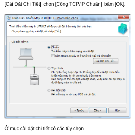
[Cài Đặt Chi Tiết] chọn [Cổng TCP/IP Chuẩn] bấm [OK].
Ở mục cài đặt chi tiết có các tùy chọn