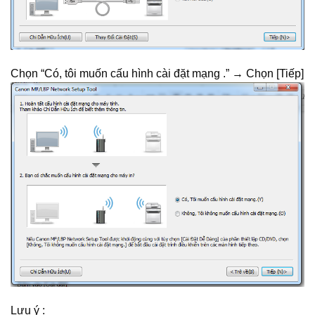
Chọn “Có, tôi muốn cấu hình cài đặt mạng .” → Chọn [Tiếp]
Lưu ý :