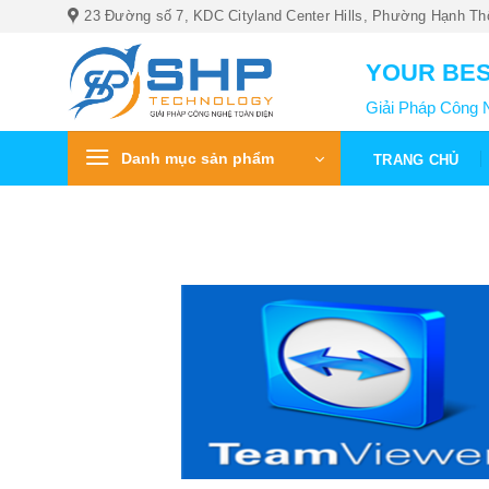
Bỏ
23 Đường số 7, KDC Cityland Center Hills, Phường Hạnh Th
qua
nội
YOUR BES
dung
Giải Pháp Công 
Danh mục sản phẩm
TRANG CHỦ