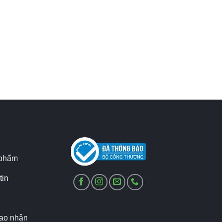
 phẩm
tin
iao nhận