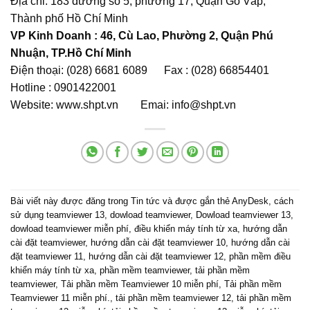
Địa chỉ: 183 đường số 5, phường 17, Quận Gò Vấp,
Thành phố Hồ Chí Minh
VP Kinh Doanh : 46, Cù Lao, Phường 2, Quận Phú
Nhuận, TP.Hồ Chí Minh
Điện thoại: (028) 6681 6089 Fax : (028) 66854401
Hotline : 0901422001
Website:
www.shpt.vn
Emai:
info@shpt.vn
Bài viết này được đăng trong
Tin tức
và được gắn thẻ
AnyDesk
,
cách
sử dụng teamviewer 13
,
dowload teamviewer
,
Dowload teamviewer 13
,
dowload teamviewer miễn phí
,
điều khiển máy tính từ xa
,
hướng dẫn
cài đặt teamviewer
,
hướng dẫn cài đặt teamviewer 10
,
hướng dẫn cài
đặt teamviewer 11
,
hướng dẫn cài đặt teamviewer 12
,
phần mềm điều
khiển máy tính từ xa
,
phần mềm teamviewer
,
tải phần mềm
teamviewer
,
Tải phần mềm Teamviewer 10 miễn phí
,
Tải phần mềm
Teamviewer 11 miễn phí.
,
tải phần mềm teamviewer 12
,
tải phần mềm