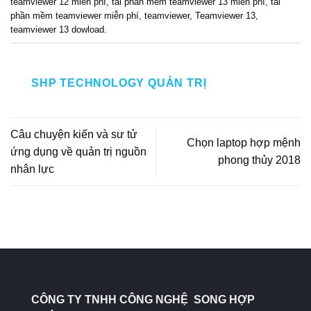
teamviewer 12 miễn phí
,
tải phần mềm teamviewer 13 miễn phí
,
tải
phần mềm teamviewer miễn phí
,
teamviewer
,
Teamviewer 13
,
teamviewer 13 dowload
.
SHP TECHNOLOGY QUẢN TRỊ
Câu chuyện kiến và sư tử
Chọn laptop hợp mệnh
ứng dụng về quản trị nguồn
phong thủy 2018
nhân lực
CÔNG TY TNHH CÔNG NGHỆ SONG HỢP