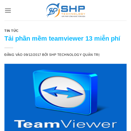
Bỏ
qua
nội
dung
TIN TỨC
Tải phần mềm teamviewer 13 miễn phí
ĐĂNG VÀO
09/12/2017
BỞI
SHP TECHNOLOGY QUẢN TRỊ