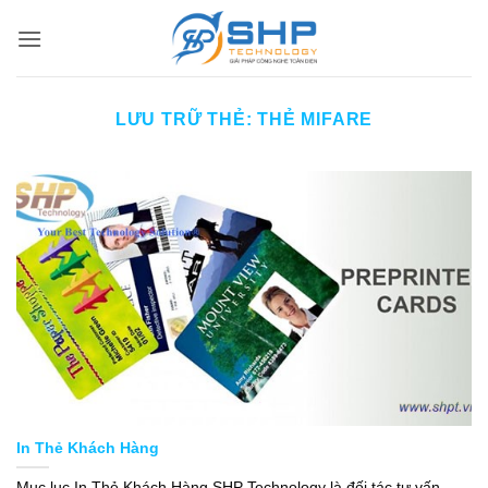
Bỏ
qua
nội
dung
LƯU TRỮ THẺ:
THẺ MIFARE
In Thẻ Khách Hàng
Mục lục In Thẻ Khách Hàng SHP Technology là đối tác tư vấn