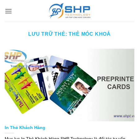
Bỏ
qua
nội
dung
LƯU TRỮ THẺ:
THẺ MÓC KHOÁ
In Thẻ Khách Hàng
Mục lục In Thẻ Khách Hàng SHP Technology là đối tác tư vấn