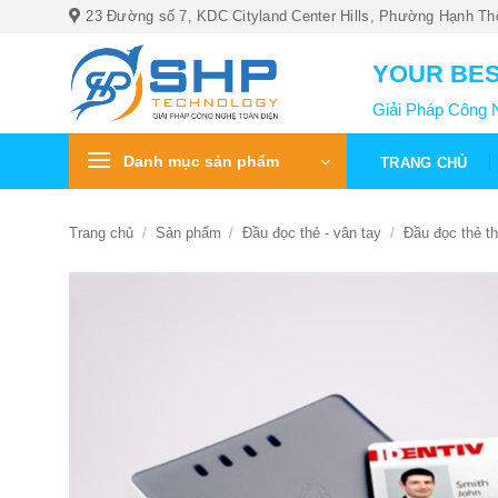
Bỏ
23 Đường số 7, KDC Cityland Center Hills, Phường Hạnh Th
qua
nội
YOUR BES
dung
Giải Pháp Công 
Danh mục sản phẩm
TRANG CHỦ
Trang chủ
/
Sản phẩm
/
Đầu đọc thẻ - vân tay
/
Đầu đọc thẻ t