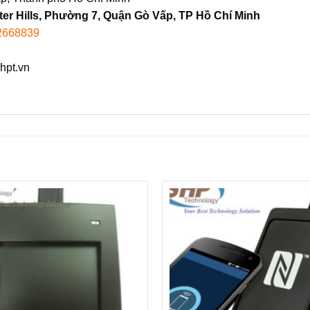
er Hills, Phường 7, Quận Gò Vấp, TP Hồ Chí Minh
72668839
pt.vn