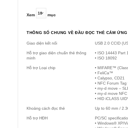
Xem
mục
THÔNG SỐ CHUNG VỀ ĐẦU ĐỌC THẺ CẢM ỨNG 
Giao diện kết nối
USB 2.0 CCID (USB
Hỗ trợ giao diện chuẩn thẻ thông
• ISO 14443 Part 1
minh
• ISO 18092
Hỗ trợ Loại chip
• MIFARE™ (Classi
• FeliCa™
• Calypso, CD21
• NFC Forum Tag t
• my-d move – S
• my-d move NFC
• HID iCLASS UID
Khoảng cách đọc thẻ
Up to 60 mm / 2.36
Hỗ trợ HĐH
PC/SC specificatio
• Windows® XP/Vist