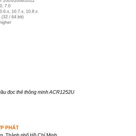
r 2003/2008/2012
0, 7.0
.6.x, 10.7.x, 10.8.x
 (32 / 64 bit)
higher
ầu đọc thẻ thông minh ACR1252U
ỢP PHÁT
ấp, Thành phố Hồ Chí Minh