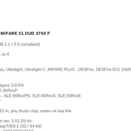
MIFARE CLOUD 3700 F
 1.1 / 3.0 compliant)
 to 4
c, Ultralight, Ultralight C, MIFARE PLUS , DESFire, DESFire EV1 2/4/8
ypes 1/2/3/4
LE 66RxxP
 – SLE 66RxxPN, SLE 66RxxS, SLE 55RxxE
*
2 in, phụ thuộc chip, anten và loại thẻ
n ver. 2.01.09 for:
a/7/8/8.1 (32 / 64 bit)