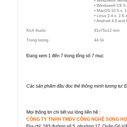
• Windows® Serve
• Windows® CE 6.
• MacOS 10.5.x, 10
• Linux 2.4.x, 2.6.x
• Android 4.0 and 
Kích thước
91x75x12 mm
Trọng lượng
44 Gr
Đang xem 1 đến 7 trong tổng số 7 mục
Các sản phẩm đầu đọc thẻ thông minh tương tự:
Đ
Mọi thông tin chi tiết vui lòng liên hệ :
CÔNG TY TNHH TMDV CÔNG NGHỆ SONG H
Địa chỉ: 183 đường số 5, phường 17, Quận Gò V