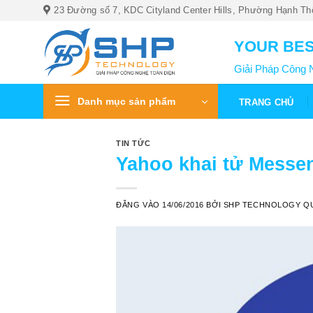
Bỏ
23 Đường số 7, KDC Cityland Center Hills, Phường Hạnh Th
qua
nội
YOUR BES
dung
Giải Pháp Công 
Danh mục sản phẩm
TRANG CHỦ
TIN TỨC
Yahoo khai tử Messen
ĐĂNG VÀO
14/06/2016
BỞI
SHP TECHNOLOGY QU