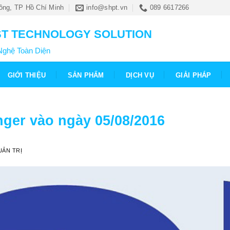
ông, TP Hồ Chí Minh
info@shpt.vn
089 6617266
T TECHNOLOGY SOLUTION
Nghệ Toàn Diện
GIỚI THIỆU
SẢN PHẨM
DỊCH VỤ
GIẢI PHÁP
ger vào ngày 05/08/2016
ẢN TRỊ