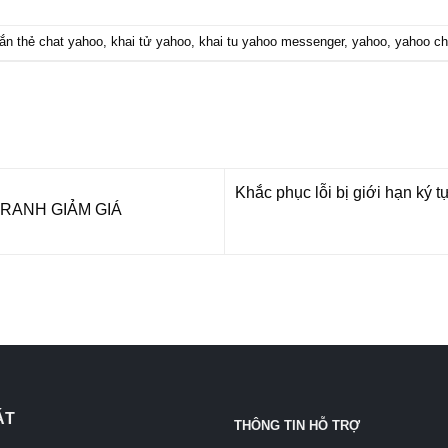
ắn thẻ
chat yahoo
,
khai tử yahoo
,
khai tu yahoo messenger
,
yahoo
,
yahoo ch
Ị
Khắc phục lỗi bị giới hạn ký t
TRANH GIẢM GIÁ
ÁT
THÔNG TIN HỖ TRỢ